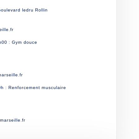
ulevard ledru Rollin
lle.fr
h00 : Gym douce
rseille.fr
0h : Renforcement musculaire
arseille.fr