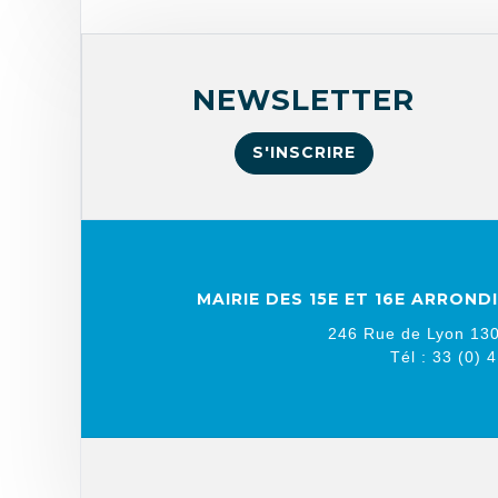
NEWSLETTER
S'INSCRIRE
MAIRIE DES 15E ET 16E ARRON
246 Rue de Lyon 130
Tél : 33 (0) 