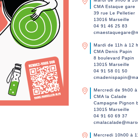
Mardi de 9h00 à 10
CMA Estaque gare
39 rue Le Pelletier
13016 Marseille
04 91 46 25 83
cmaestaquegare@ma
Mardi de 11h à 12 
CMA Denis Papin
8 boulevard Papin
13015 Marseille
04 91 58 01 50
cmadenispapin@mars
Mercredi de 9h00 
CMA la Calade
Campagne Pignon bo
13015 Marseille
04 91 60 69 37
cmalacalade@marsei
Mercredi 10h00 à 1