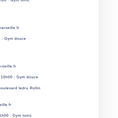
h00 : Gym tonic
rseille.fr
h : Gym douce
eille.fr
à 10h00 : Gym douce
ulevard ledru Rollin
lle.fr
1h00 : Gym tonic