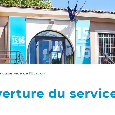
du service de l'Etat civil
erture du service