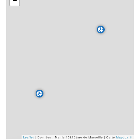
−
Leaflet
| Données : Mairie 15&16ème de Marseille | Carte
Mapbox ©