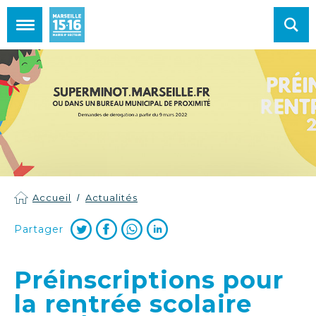
Mairie de Marseille 15e et 16e arrondissements
Accueil
Actualités
Partager
Préinscriptions pour
la rentrée scolaire