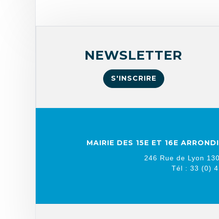
NEWSLETTER
S'INSCRIRE
MAIRIE DES 15E ET 16E ARRON
246 Rue de Lyon 130
Tél : 33 (0) 