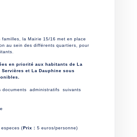
 familles, la Mairie 15/16 met en place
n au sein des différents quartiers, pour
itants.
ées en priorité aux habitants de La
s Servières et La Dauphine sous
onibles.
les documents administratifs suivants
le
 especes (
Prix :
5 euros/personne)