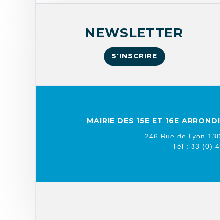
NEWSLETTER
S'INSCRIRE
MAIRIE DES 15E ET 16E ARRON
246 Rue de Lyon 130
Tél : 33 (0) 