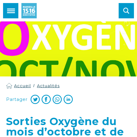
Mairie de Marseille 15e et 16e arrondissements
Accueil
Actualités
Partager
Sorties Oxygène du
mois d’octobre et de