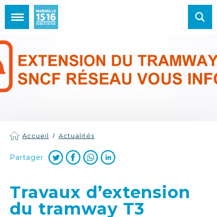
Mairie de Marseille 15e et 16e arrondissements
Accueil
Actualités
Partager
Travaux d’extension
du tramway T3