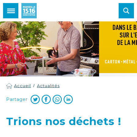
Mairie de Marseille 15e et 16e arrondissements
Accueil
Actualités
Partager
Trions nos déchets !