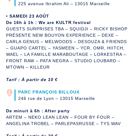
225 avenue Ibrahim Ali – 13015 Marseille
• SAMEDI 23 AOÛT
De 16h à 1h : We are KULTR festival
GUESTS SURPRISES TBA – SQUIDJI – RICKY BISHOP
PRÉSENTE NEW BOUYON EXPERIENCE – DEXE –
CARLA GENUS – MELWOODS – DESOUZA & FRIENDS
– GUAPO CARTEL – YASMEEN – YCR, OMR, HIITCH,
WAEL – LA FAMILLE MARABOUTAGE – LORKESTRA –
FRONT RAW – PATA NEGRA – STUDIO LOUBARD –
MTOWN – KILLEUR
Tarif : À partir de 10 €
PARC FRANÇOIS BILLOUX
246 rue de Lyon – 13015 Marseille
De minuit à 6h : After party
ARTEM – NEKO LEAN LEAN – FOUR BY FOUR –
ANGELINA TROBEL – PARLEPASRUSSE – TYS.WAV
Tarif : À partir de 20 €