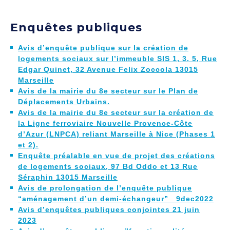
Enquêtes publiques
Avis d’enquête publique sur la création de
logements sociaux sur l’immeuble SIS 1, 3, 5, Rue
Edgar Quinet, 32 Avenue Felix Zoccola 13015
Marseille
Avis de la mairie du 8e secteur sur le Plan de
Déplacements Urbains.
Avis de la mairie du 8e secteur sur la création de
la Ligne ferroviaire Nouvelle Provence-Côte
d’Azur (LNPCA) reliant Marseille à Nice (Phases 1
et 2).
Enquête préalable en vue de projet des créations
de logements sociaux, 97 Bd Oddo et 13 Rue
Séraphin 13015 Marseille
Avis de prolongation de l’enquête publique
“aménagement d’un demi-échangeur”
9dec2022
Avis d’enquêtes publiques conjointes 21 juin
2023